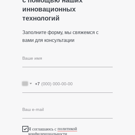
Я соглашаюсь с
политикой
конфиденциальности
Получить консультацию
+7 (499) 455-04-35
sales@goodwan.ru
г. Москва, вн.тер.г. муниципальный
округ Чертаново северное,
Варшавское ш., д. 125Ж, к. 5, ком.
1,2,3, индекс 117587
Технологии
Сферы применения